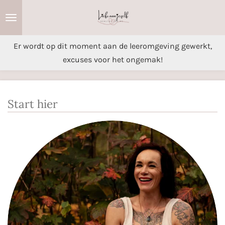
Ga
direct
naar
Er wordt op dit moment aan de leeromgeving gewerkt,
de
excuses voor het ongemak!
hoofdinhoud
Start hier