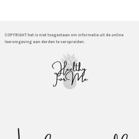
l
e
a
l
e
l
r
e
n
e
n
COPYRIGHT het is niet toegestaan om informatie uit de online
leeromgeving aan derden te verspreiden.