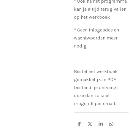
* Ook na het programma
kan je altijd terug vallen
op het werkboek
* Geen inlogcodes en
wachtwoorden meer
nodig
Bestel het werkboek
gemakkelijk in PDF
bestand, je ontvangt
deze dan zo snel
mogelijk per email.
D
D
S
D
e
e
h
e