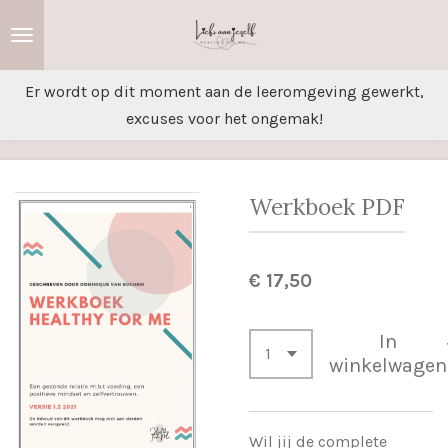
Ga
direct
naar
Er wordt op dit moment aan de leeromgeving gewerkt,
de
excuses voor het ongemak!
hoofdinhoud
Werkboek PDF
€ 17,50
In
winkelwagen
Wil jij de complete